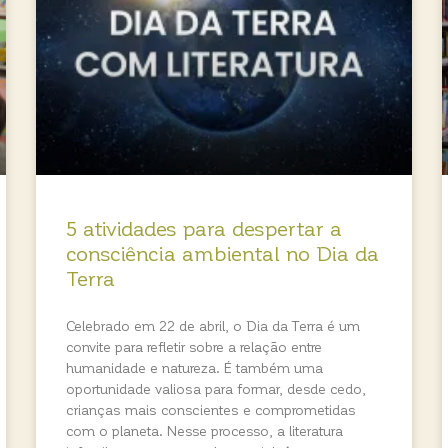
5 atividades para despertar a
consciência ambiental no Dia da
Terra
Celebrado em 22 de abril, o Dia da Terra é um
convite para refletir sobre a relação entre
humanidade e natureza. É também uma
oportunidade valiosa para formar, desde cedo,
crianças mais conscientes e comprometidas
com o planeta. Nesse processo, a literatura