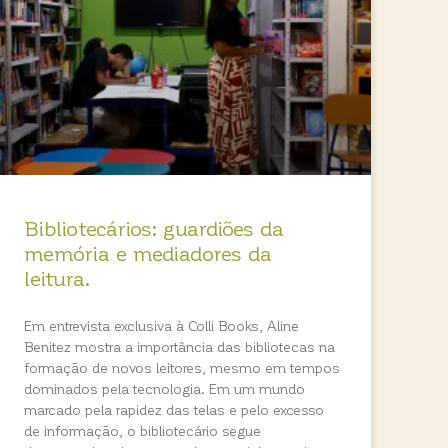
Bibliotecários: guardiões da
memória e mediadores da
leitura.
Em entrevista exclusiva à Colli Books, Aline
Benitez mostra a importância das bibliotecas na
formação de novos leitores, mesmo em tempos
dominados pela tecnologia. Em um mundo
marcado pela rapidez das telas e pelo excesso
de informação, o bibliotecário segue