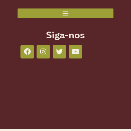
Siga-nos
Colli Books Editora
Salas 804 - 805 - 806 210 Led Office -
Águas Claras, Brasília - DF, 71950-770,
Brasil
+55 61 98212-7673