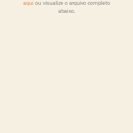
Faça download da atividade
clicando
aqui
ou visualize o arquivo completo
abaixo.
DearFlip:
carregando ...