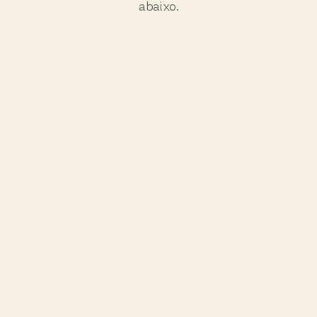
Faça download da atividade
clicando
aqui
ou visualize o arquivo completo
abaixo.