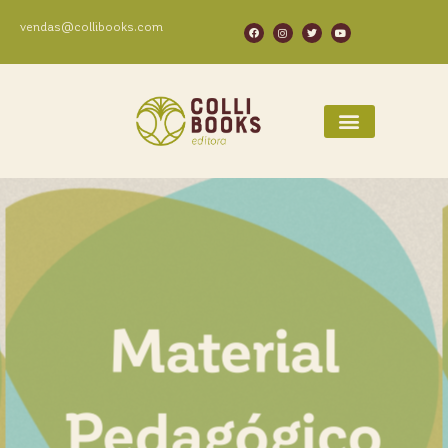
vendas@collibooks.com