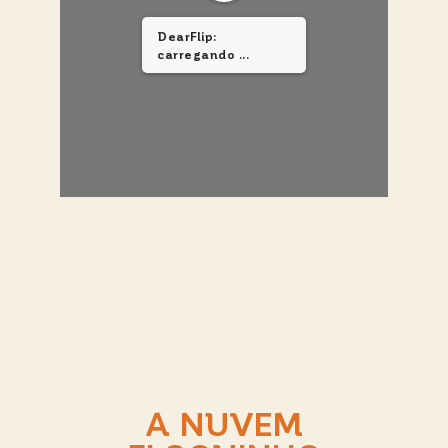
DearFlip:
carregando PDF ...